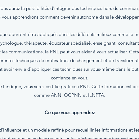
us aurez la possibilités d’intégrer des techniques hors du commun,
us vous apprendrons comment devenir autonome dans le développe
ique pourront être appliqués dans les différents milieux comme le mon
psychologue, thérapeute, éducateur spécialisé, enseignant, consultan
t les communications, la PNL peut vous aider à vous actualiser. Cett
férentes techniques de motivation, de changement et de transformat
avoir envie d’appliquer ces techniques sur vous-même dans le but 
confiance en vous.
 l’indique, vous serez certifié praticien PNL. Cette formation est acc
comme ANN, OCPNN et ILNPTA.
Ce que vous apprendrez
nfluence et un modèle raffiné pour recueillir les informations et le
: tout ce que vous devez savoir sur les déclenchements inconscients 